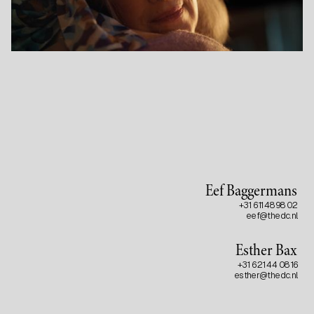
Eef Baggermans
+31 6 11 48 98 02
eef@thedc.nl
Esther Bax
+31 6 21 44 08 16
esther@thedc.nl