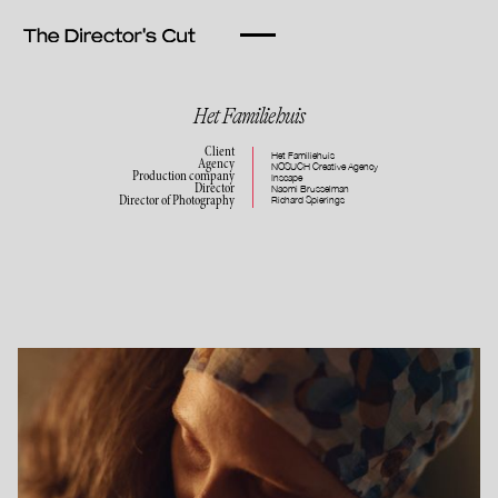
Het Familiehuis
Client
Het Familiehuis
Agency
NOSUCH Creative Agency
Production company
Inscape
Director
Naomi Brusselman
Richard Spierings
Director of Photography