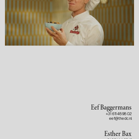
Eef Baggermans
+31 6 11 48 98 02
eef@thedc.nl
Esther Bax