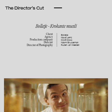
Bolletje - Krokante muesli
Client
Bolletje
Agency
Havas Lemz
Production company
CZAR Disko
Director
Naomi Brusselman
Ruben van Weelden
Director of Photography